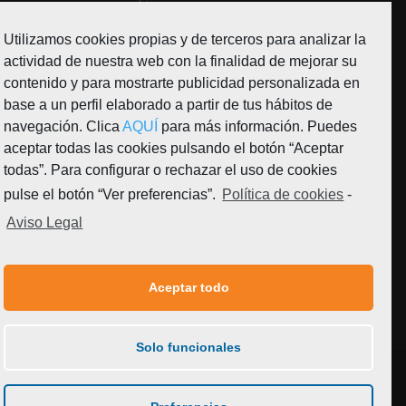
Utilizamos cookies propias y de terceros para analizar la
actividad de nuestra web con la finalidad de mejorar su
contenido y para mostrarte publicidad personalizada en
Teléfono de atención gratuíto 900 20 13 20
base a un perfil elaborado a partir de tus hábitos de
MADRID · C. Infante, 4, bajos – 28014
navegación. Clica
AQUÍ
para más información. Puedes
BARCELONA · Aribau 175, Bajos – CP:08036
aceptar todas las cookies pulsando el botón “Aceptar
todas”. Para configurar o rechazar el uso de cookies
www.globalhumanitaria.org
pulse el botón “Ver preferencias”.
Política de cookies
-
Aviso Legal
© GLOBAL HUMANITARIA 2021 Inscrita con el número 585703 en el
Registro Nacional de Asociaciones del Ministerio del Interior, Grupo 1,
Aceptar todo
Sección 1. · Inscrita asimismo en el Registro de Organizaciones no
Gubernamentales de Desarrollo de la Agencia Española de Cooperación
Internacional para el Desarrollo(AECID) con el n° 548. · También figura en
el Registre d’Associacions del Departamento de Justicia de la Generalitat
de Cataluña, con el n° 22.695 desde el 2 de noviembre de 1999.
Solo funcionales
Mapa web
Aviso legal