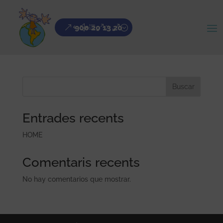
900 20 13 20
HOME
por
global
|
Ago 31, 2021
|
General
Buscar
Entrades recents
HOME
Comentaris recents
No hay comentarios que mostrar.